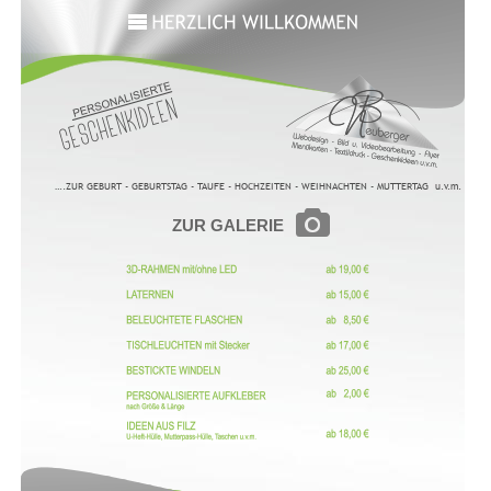
….ZUR GEBURT - GEBURTSTAG - TAUFE - HOCHZEITEN - WEIHNACHTEN - MUTTERTAG  u.v.m.
ZUR GALERIE