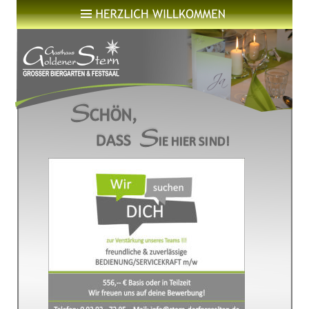
S
CHÖN,
S
                             DASS
IE HIER SIND!