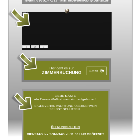
1
2
3
Hier geht es zur
ZIMMERBUCHUNG
LIEBE GÄSTE
alle Corona-Maßnahmen sind aufgehoben!
EIGENVERANTWORTUNG ÜBERNEHMEN
SELBST SCHÜTZEN !
ÖFFNUNGSZEITEN
DIENSTAG bis SONNTAG ab 11:00 UHR GEÖFFNET