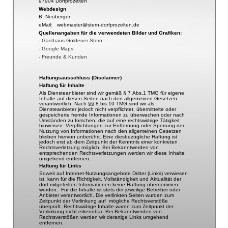
97904 Dorfprozelten
Webdesign
B. Neuberger
eMail:   webmaster@stern-dorfprozelten.de
Quellenangaben für die verwendeten Bilder und Grafiken:
- Gasthaus Goldener Stern
- Google Maps
- Freunde & Kunden
Haftungsausschluss (Disclaimer)
Haftung für Inhalte
Als Diensteanbieter sind wir gemäß § 7 Abs.1 TMG für eigene 
Inhalte auf diesen Seiten nach den allgemeinen Gesetzen 
verantwortlich. Nach §§ 8 bis 10 TMG sind wir als 
Diensteanbieter jedoch nicht verpflichtet, übermittelte oder 
gespeicherte fremde Informationen zu überwachen oder nach 
Umständen zu forschen, die auf eine rechtswidrige Tätigkeit 
hinweisen. Verpflichtungen zur Entfernung oder Sperrung der 
Nutzung von Informationen nach den allgemeinen Gesetzen 
bleiben hiervon unberührt. Eine diesbezügliche Haftung ist 
jedoch erst ab dem Zeitpunkt der Kenntnis einer konkreten 
Rechtsverletzung möglich. Bei Bekanntwerden von 
entsprechenden Rechtsverletzungen werden wir diese Inhalte 
umgehend entfernen.
Haftung für Links
Soweit auf Internet-Nutzungsangebote Dritter (Links) verwiesen 
ist, kann für die Richtigkeit, Vollständigkeit und Aktualität der 
dort mitgeteilten Informationen keine Haftung übernommen 
werden.  Für die Inhalte ist stets der jeweilige Betreiber oder 
Anbieter verantwortlich. Die verlinkten Seiten wurden zum 
Zeitpunkt der Verlinkung auf  mögliche Rechtsverstöße 
überprüft. Rechtswidrige Inhalte waren zum Zeitpunkt der 
Verlinkung nicht erkennbar. Bei Bekanntwerden von 
Rechtsverstößen werden wir derartige Links umgehend 
entfernen.