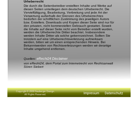
Urheberrecht
Die durch die Seitenbetreiber erstellten Inhalte und Werke auf 
diesen Seiten unterliegen dem deutschen Urheberrecht. Die 
Vervielfältigung, Bearbeitung, Verbreitung und jede Art der 
Verwertung außerhalb der Grenzen des Urheberrechtes 
bedürfen der schriftlichen Zustimmung des jeweiligen Autors 
bzw. Erstellers. Downloads und Kopien dieser Seite sind nur für 
den privaten, nicht kommerziellen Gebrauch gestattet. Soweit 
die Inhalte auf dieser Seite nicht vom Betreiber erstellt wurden, 
werden die Urheberrechte Dritter beachtet. Insbesondere 
werden Inhalte Dritter als solche gekennzeichnet. Sollten Sie 
trotzdem auf eine Urheberrechtsverletzung aufmerksam 
werden, bitten wir um einen entsprechenden Hinweis. Bei 
Bekanntwerden von Rechtsverletzungen werden wir derartige 
Inhalte umgehend entfernen.
eRecht24 Disclaimer
Quellen: 
von eRecht24, dem Portal zum Internetrecht von Rechtsanwalt 
Sören Siebert
Copyright © 2009 Neuberger Design.
Impressum
Datenschutz
All Rights Reserved.