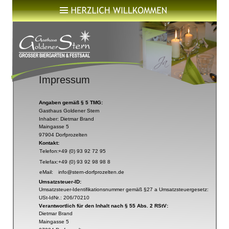
Impressum
Angaben gemäß § 5 TMG:
Gasthaus Goldener Stern
Inhaber: Dietmar Brand
Maingasse 5
97904 Dorfprozelten
Kontakt:
Telefon:
+49 (0) 93 92 72 95
Telefax:
+49 (0) 93 92 98 98 8
eMail:
info@stern-dorfprozelten.de
Umsatzsteuer-ID:
Umsatzsteuer-Identifikationsnummer gemäß §27 a Umsatzsteuergesetz:
USt-IdNr.: 206/70210
Verantwortlich für den Inhalt nach § 55 Abs. 2 RStV:
Dietmar Brand
Maingasse 5